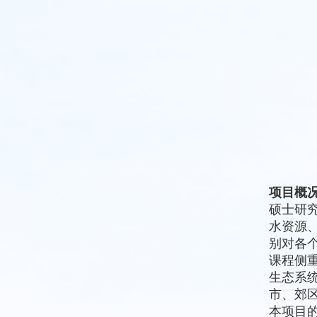
项目概
硕士研
水资源
别对各
课程侧
生态系
市、郊
本项目