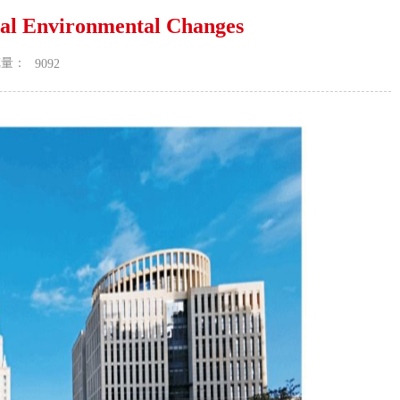
al Environmental Changes
览量：
9092