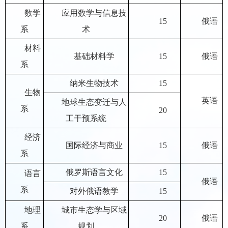
数学
应用数学与信息技
15
俄语
系
术
材料
基础材料学
15
俄语
系
纳米生物技术
15
生物
英语
地球生态变迁与人
系
20
工干预系统
经济
国际经济与商业
15
俄语
系
俄罗斯语言文化
15
语言
俄语
系
对外俄语教学
15
地理
城市生态学与区域
20
俄语
系
规划