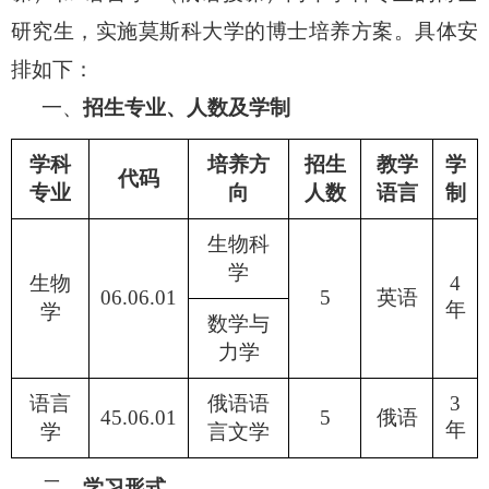
研究生，实施莫斯科大学的博士培养方案。具体安
排如下：
一、
招生专业、人数及学制
学科
培养方
招生
教学
学
代码
专业
向
人数
语言
制
生物科
学
生物
4
06.06.01
5
英语
年
学
数学与
力学
语言
俄语语
3
45.06.01
5
俄语
年
学
言文学
二、
学习形式