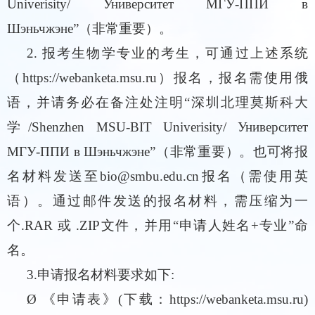
Univerisity/ Университет МГУ-ППИ в
Шэньчжэне”
（非常重要）
。
2.
报考生物学专业的考生，可通过上述系统
（
https://webanketa.msu.ru
）
报名
，
报名
需使用俄
语
，
并请务必
在备注处
注明
“
深圳北理莫斯科大
学
/Shenzhen MSU-BIT Univerisity/ Университет
МГУ-ППИ в Шэньчжэне”
（非常重要）
。也可将报
名材料发送至
bio@smbu.edu.cn
报名（需使用英
语）。通过邮件发送的报名材料，需压缩为一
个
.RAR
或
.ZIP
文件，并用
“
申请人姓名
+
专业
”
命
名。
3.
申请报名材料要求如下
:
Ø
《申请表》(下载：
https://webanketa.msu.ru
)