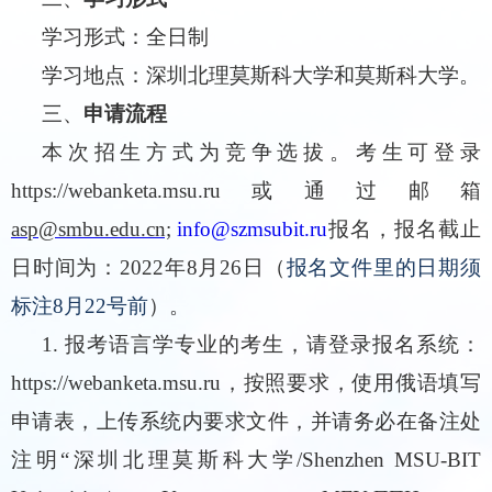
学习形式：全日制
学习地点：深圳北理莫斯科大学和莫斯科大学。
三、
申请流程
本次招生方式为竞争选拔。考生可登录
https://webanketa.msu.ru
或通过邮箱
asp@smbu.edu.cn;
info@szmsubit.ru
报名，报名截止
日时间为：
202
2
年
8
月
26
日
（
报名文件里的日期须
标注8月22号前
）
。
1.
报考语言学专业的考生，请登录报名系统：
https://webanketa.msu.ru
，按照要求，使用俄语填写
申请表，上传系统内要求文件，
并请务必在备注处
注明
“
深圳北理莫斯科大学
/Shenzhen MSU-BIT